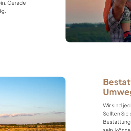
ein. Gerade
ig.
Bestat
Umwege
Wir sind je
Sollten Sie
Bestattungs
sein, könne