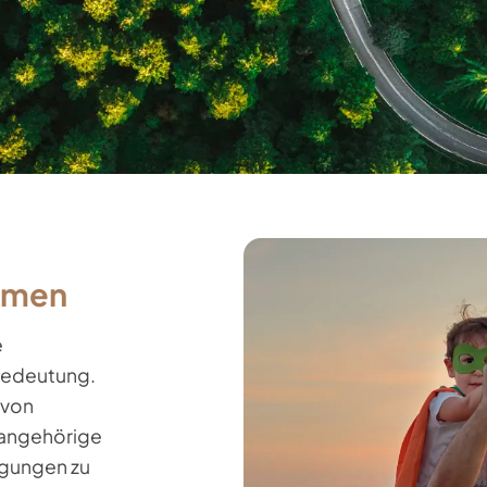
hmen
e
Bedeutung.
 von
nangehörige
ügungen zu